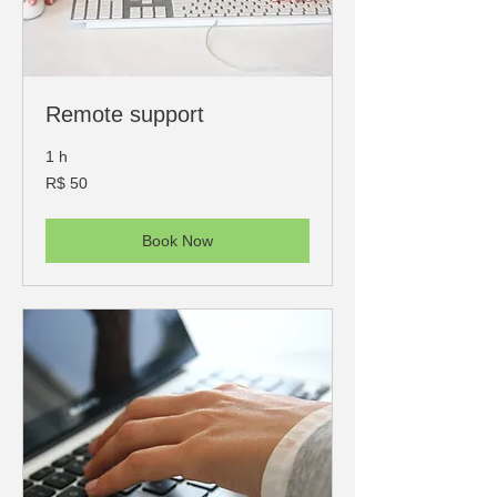
​Remote support
1 h
50
R$ 50
Reais
brasileiros
Book Now