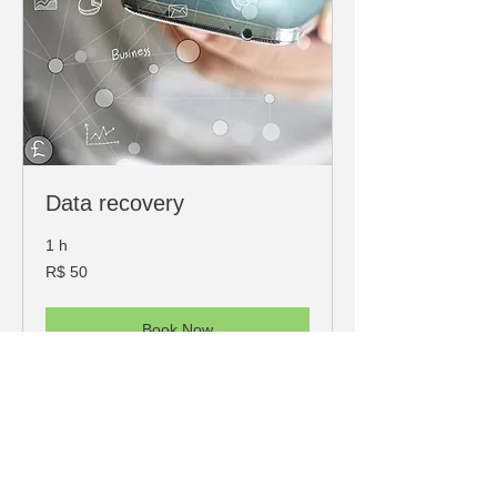
Data recovery
1 h
50
R$ 50
Reais
brasileiros
Book Now