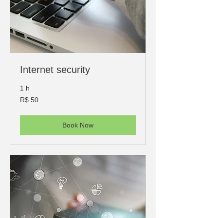
Internet security
1 h
50
R$ 50
Reais
brasileiros
Book Now